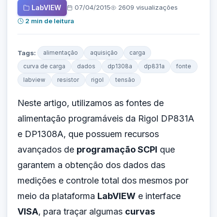
LabVIEW
07/04/2015
2609 visualizações
2 min de leitura
Tags:
alimentação
aquisição
carga
curva de carga
dados
dp1308a
dp831a
fonte
labview
resistor
rigol
tensão
Neste artigo, utilizamos as fontes de
alimentação programáveis da Rigol DP831A
e DP1308A, que possuem recursos
avançados de
programação SCPI
que
garantem a obtenção dos dados das
medições e controle total dos mesmos por
meio da plataforma
LabVIEW
e interface
VISA
, para traçar algumas
curvas